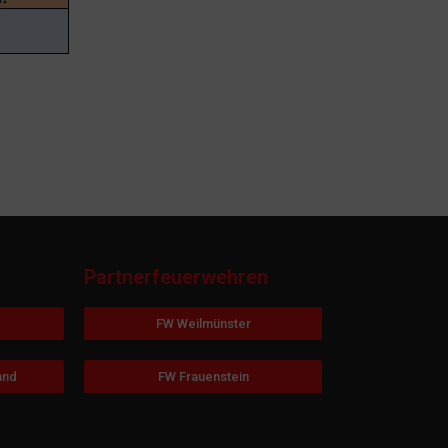
Partnerfeuerwehren
FW Weilmünster
and
FW Frauenstein