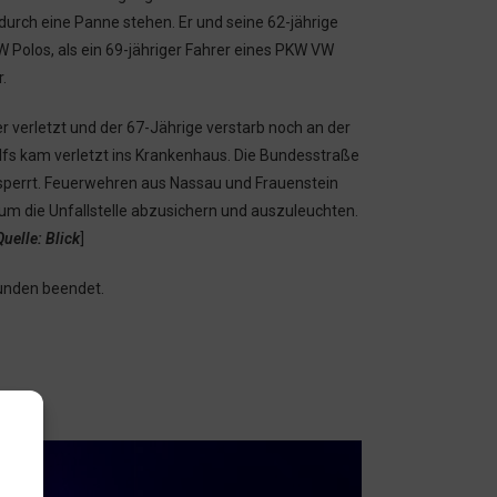
durch eine Panne stehen. Er und seine 62-jährige
 Polos, als ein 69-jähriger Fahrer eines PKW VW
.
 verletzt und der 67-Jährige verstarb noch an der
olfs kam verletzt ins Krankenhaus. Die Bundesstraße
esperrt. Feuerwehren aus Nassau und Frauenstein
um die Unfallstelle abzusichern und auszuleuchten.
Quelle: Blick
]
tunden beendet.