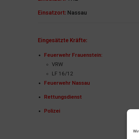
Einsatzort:
Nassau
Eingesätzte Kräfte:
Feuerwehr Frauenstein:
VRW
LF 16/12
Feuerwehr Nassau
Rettungsdienst
Polizei
Wir