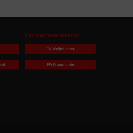
Partnerfeuerwehren
FW Weilmünster
and
FW Frauenstein