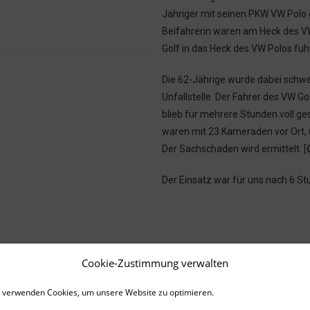
Jähriger mit seinen PKW VW Polo 
Beifahrerin waren am Heck des VW
Golf in das Heck des VW Polos fuhr
Die 62-Jährige wurde dabei schwer
Unfallstelle. Der Fahrer des VW G
blieb für mehrere Stunden voll g
waren mit 23 Kameraden vor Ort, 
Der Sachschaden wird ermittelt.
[
Der Einsatz war für uns nach 6 S
Bilder:
Cookie-Zustimmung verwalten
 verwenden Cookies, um unsere Website zu optimieren.